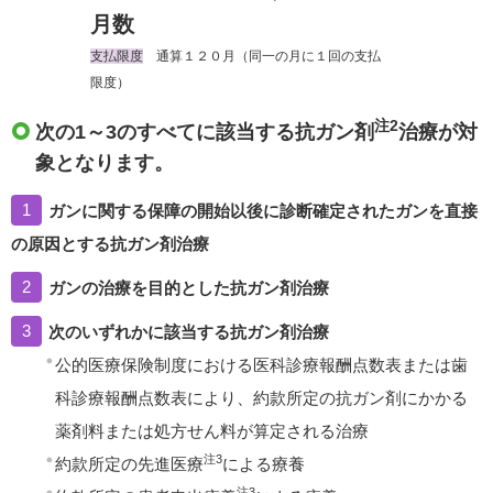
月数
支払限度
通算１２０月（同一の月に１回の支払
限度）
注2
次の1～3のすべてに該当する抗ガン剤
治療が対
象となります。
1
ガンに関する保障の開始以後に診断確定されたガンを直接
の原因とする抗ガン剤治療
2
ガンの治療を目的とした抗ガン剤治療
3
次のいずれかに該当する抗ガン剤治療
公的医療保険制度における医科診療報酬点数表または歯
科診療報酬点数表により、約款所定の抗ガン剤にかかる
薬剤料または処方せん料が算定される治療
注3
約款所定の先進医療
による療養
注3