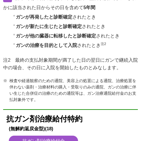
かに該当された日からその日を含めて
5年間
ガンが再発したと診断確定
されたとき
ガンが新たに生じたと診断確定
されたとき
ガンが他の臓器に転移したと診断確定
されたとき
注2
ガンの治療を目的として入院
されたとき
注2 最終の支払対象期間が満了した日の翌日にガンで継続入院
中の場合、その日に入院を開始したものとみなします。
検査や経過観察のための通院、美容上の処置による通院、治療処置を
伴わない薬剤・治療材料の購入・受取りのみの通院、ガンの治療に伴
い生じた合併症の治療のための通院等は、ガン治療通院給付金のお支
払対象外です。
抗ガン剤治療給付特約
(無解約返戻金型)(18)
抗ガン剤治療給付金