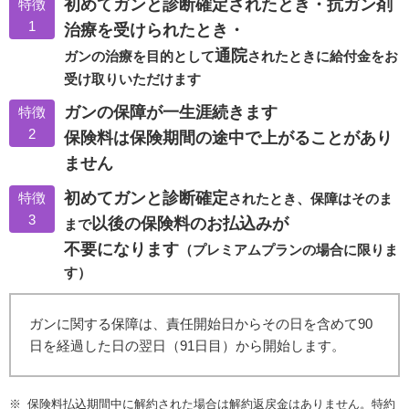
初めてガンと診断確定されたとき・抗ガン剤
特徴
1
治療を受けられたとき・
通院
ガンの治療を目的として
されたときに給付金をお
受け取りいただけます
ガンの保障が一生涯続きます
特徴
2
保険料は保険期間の途中で上がることがあり
ません
初めてガンと診断確定
特徴
されたとき、保障はそのま
3
以後の保険料のお払込みが
まで
不要になります
（プレミアムプランの場合に限りま
す）
ガンに関する保障は、責任開始日からその日を含めて90
日を経過した日の翌日（91日目）から開始します。
保険料払込期間中に解約された場合は解約返戻金はありません。特約