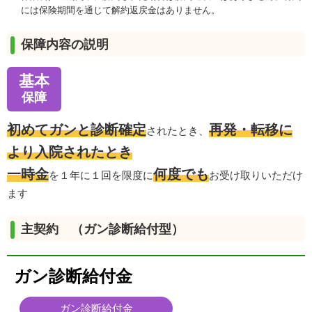
には保険期間を通じて解約返戻金はありません。
保障内容の説明
基本
保障
初めてガンと診断確定
再発・転移に
されたとき、
より入院されたとき
一時金
何度でも
を１年に１回を限度に
お受け取りいただけ
ます
主契約 （ガン診断給付型）
ガン診断給付金
ガン診断給付金