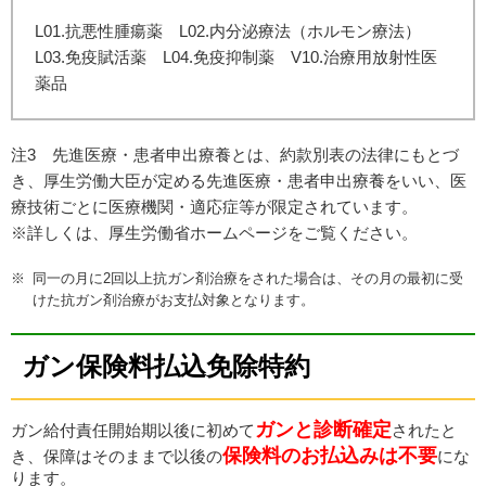
L01.抗悪性腫瘍薬 L02.内分泌療法（ホルモン療法）
L03.免疫賦活薬 L04.免疫抑制薬 V10.治療用放射性医
薬品
注3 先進医療・患者申出療養とは、約款別表の法律にもとづ
き、厚生労働大臣が定める先進医療・患者申出療養をいい、医
療技術ごとに医療機関・適応症等が限定されています。
※詳しくは、厚生労働省ホームページをご覧ください。
同一の月に2回以上抗ガン剤治療をされた場合は、その月の最初に受
けた抗ガン剤治療がお支払対象となります。
ガン保険料払込免除特約
ガンと診断確定
ガン給付責任開始期以後に初めて
されたと
保険料のお払込みは不要
き、保障はそのままで以後の
にな
ります。