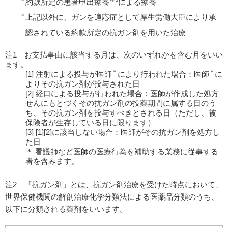
約款所定の患者申出療養
による療養
上記以外に、ガンを適応症として厚生労働大臣により承
認されている約款所定の抗ガン剤を用いた治療
注1 お支払事由に該当する月は、次のいずれかを含む月をいい
ます。
＊
＊
[1] 注射による投与が医師
により行われた場合：医師
に
よりその抗ガン剤が投与された日
[2] 経口による投与が行われた場合：医師が作成した処方
せんにもとづくその抗ガン剤の投薬期間に属する日のう
ち、その抗ガン剤を投与すべきとされる日（ただし、被
保険者が生存している日に限ります）
[3] [1][2]に該当しない場合：医師がその抗ガン剤を処方し
た日
＊ 看護師など医師の医療行為を補助する業務に従事する
者を含みます。
注2 「抗ガン剤」とは、抗ガン剤治療を受けた時点において、
世界保健機関の解剖治療化学分類法による医薬品分類のうち、
以下に分類される薬剤をいいます。