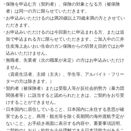
保険を申込む方（契約者）、保険の対象となる方（被保険
者）は同一の方に限らせていただきます。
お申込みいただけるのは満20歳以上70歳未満の方とさせてい
ただきます。
お申込みいただけるのは今回新たに申込まれる方、または追
加で申込まれる方に限らせていただきます。ご加入中の三井
住友海上あいおい生命のガン保険からの切替え目的ではお申
込みいただけません。
無職者、失業者（次の職業が未定）の方はお申込みいただけ
ません。
（資産生活者、主婦（主夫）、学生等、アルバイト・フリー
ターの方は除きます。）
契約者（被保険者）または受取人等が反社会的勢力（暴力団
関係者等）に該当すると認められたときは、ご契約をお引受
けすることができません。
日本国内に居住していること、日本国内に永住する意思が確
実であること、商用・観光等を除く長期間の海外渡航予定が
ないこと、お手続き画面に表示する内容や、重要事項説明、
ご契約のしおり・約款を十分理解できる日本語能力があるこ