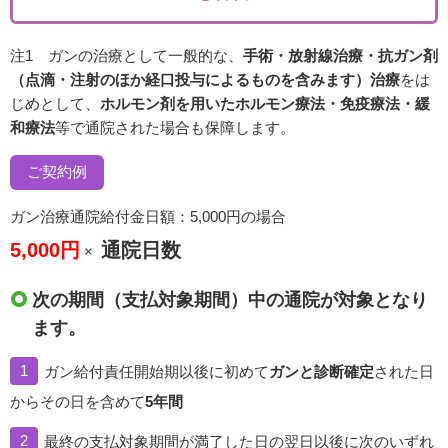
注1 ガンの治療として一般的な、
手術・放射線治療・抗ガン剤
（点滴・注射のほか経口投与によるものを含みます）治療
をは
じめとして、
ホルモン剤を用いたホルモン療法・免疫療法・緩
和療法
等で通院された場合も保障します。
ご契約例
ガン治療通院給付金日額：5,000円の場合
5,000円
通院日数
×
次の期間（支払対象期間）中の通院が対象となり
ます。
1
ガン給付責任開始期以後に初めて
ガンと診断確定
された日
からその日を含めて
5年間
2
最終の支払対象期間が満了した日の翌日以後に次のいずれ